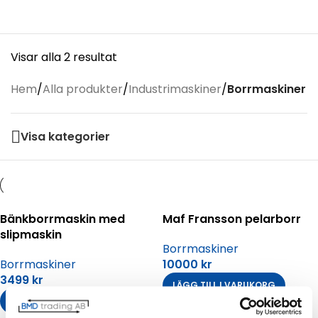
Visar alla 2 resultat
Hem
/
Alla produkter
/
Industrimaskiner
/
Borrmaskiner
Visa kategorier
Bänkborrmaskin med
Maf Fransson pelarborr
slipmaskin
Borrmaskiner
Borrmaskiner
10000
kr
3499
kr
LÄGG TILL I VARUKORG
LÄGG TILL I VARUKORG