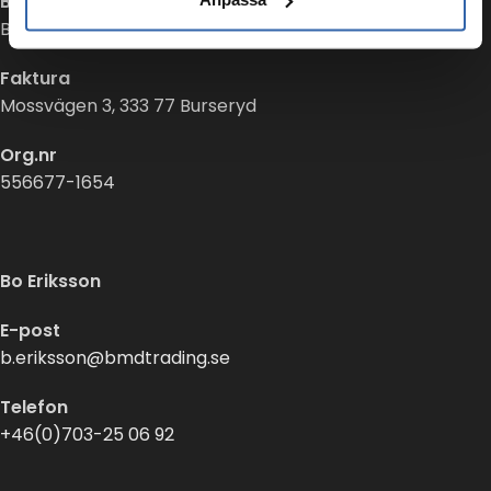
Besök
Buregatan 12, 333 77 Burseryd
Faktura
Mossvägen 3, 333 77 Burseryd
Org.nr
556677-1654
Bo Eriksson
E-post
b.eriksson@bmdtrading.se
Telefon
+46(0)703-25 06 92