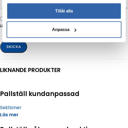
Tillåt alla
Jag godkänner att BMD Trading AB hanterar mina
uppgifter enligt
GDPR's
riktlinjer
Anpassa
LIKNANDE PRODUKTER
Pallställ kundanpassad
Sektioner
Läs mer