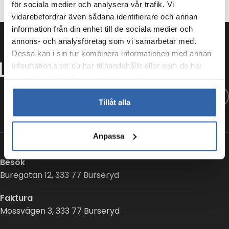
för sociala medier och analysera vår trafik. Vi
vidarebefordrar även sådana identifierare och annan
information från din enhet till de sociala medier och
annons- och analysföretag som vi samarbetar med.
Dessa kan i sin tur kombinera informationen med annan
information som du har tillhandahållit eller som de har
samlat in när du har använt deras tjänster.
Tillåt alla
Anpassa
Besök
Buregatan 12, 333 77 Burseryd
Faktura
Mossvägen 3, 333 77 Burseryd