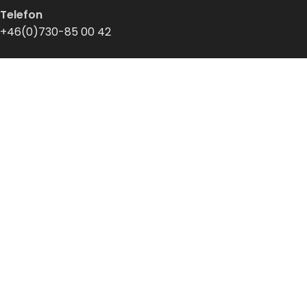
Telefon
+46(0)730-85 00 42
INFORMATION
Sälj till oss
Om oss
Kunskapsbank
KONTAKT & HJÄLP
Kontakt
Integritetspolicy
Frakt- och köpvillkor