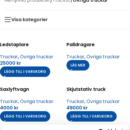
Hem
/
Alla produkter
/
Truckar
/
Övriga truckar
Visa kategorier
Ledstaplare
Palldragare
Truckar
,
Övriga truckar
Truckar
,
Övriga truckar
25000
kr
LÄS MER
LÄGG TILL I VARUKORG
Saxlyftvagn
Skjutstativ truck
Truckar
,
Övriga truckar
Truckar
,
Övriga truckar
4000
kr
49000
kr
LÄGG TILL I VARUKORG
LÄGG TILL I VARUKORG