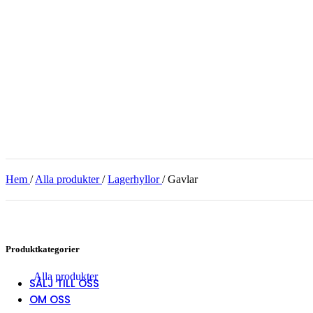
Arbetsplatsutrustning
Batterier
Belysning
Dörrar & Portar
Övriga produkter
Fyndhörnan
Hem
/
Alla produkter
/
Lagerhyllor
/
Gavlar
Passa på att att hitta det du söker, vi har allt möjligt i 
Se våra produkter
Produktkategorier
Alla produkter
SÄLJ TILL OSS
OM OSS