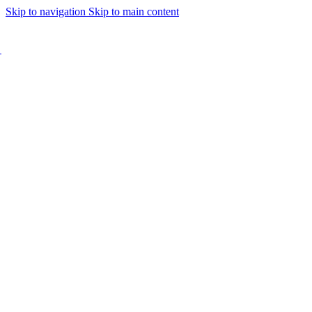
Materialhantering
Skip to navigation
Skip to main content
Bandare/Bandningsmaskiner
Emballage
Inplastare
Kedjetransportörer
Lyftbord
Rullbanor
Telfrar/Traverser
Transportband
Vagnar
Vågar & Vägningssystem
Truckar
Motviktstruckar
Ståstaplare
Gavlar
Åkstaplare
Övriga truckar
Övrigt