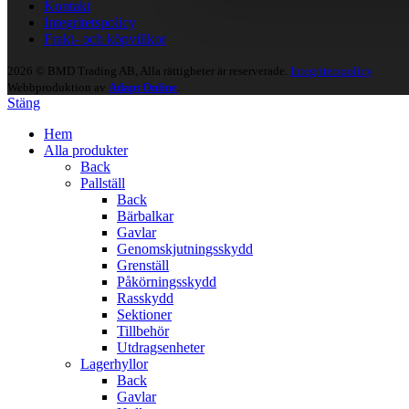
Kontakt
Integritetspolicy
Frakt- och köpvillkor
2026 © BMD Trading AB, Alla rättigheter är reserverade.
Integritetspolicy
Webbproduktion av
Adapt Online
.
Stäng
Hem
Alla produkter
Back
Pallställ
Back
Bärbalkar
Gavlar
Genomskjutningsskydd
Grenställ
Påkörningsskydd
Rasskydd
Sektioner
Tillbehör
Utdragsenheter
Lagerhyllor
Back
Gavlar