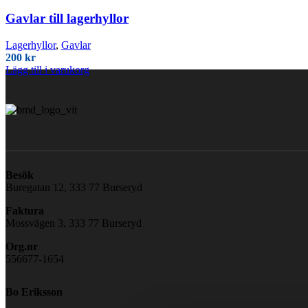
Gavlar till lagerhyllor
Lagerhyllor
,
Gavlar
200
kr
Lägg till i varukorg
Besök
Buregatan 12, 333 77 Burseryd
Faktura
Mossvägen 3, 333 77 Burseryd
Org.nr
556677-1654
Bo Eriksson