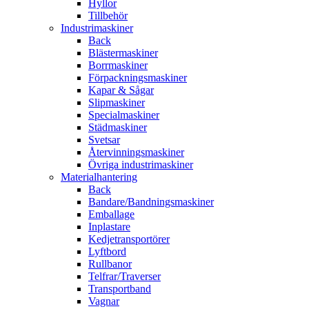
Hyllor
Tillbehör
Industrimaskiner
Back
Blästermaskiner
Borrmaskiner
Förpackningsmaskiner
Kapar & Sågar
Slipmaskiner
Specialmaskiner
Städmaskiner
Svetsar
Återvinningsmaskiner
Övriga industrimaskiner
Materialhantering
Back
Bandare/Bandningsmaskiner
Emballage
Inplastare
Kedjetransportörer
Lyftbord
Rullbanor
Telfrar/Traverser
Transportband
Vagnar