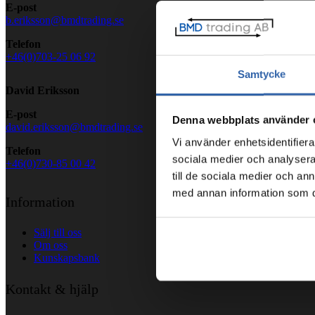
E-post
b.eriksson@bmdtrading.se
Telefon
+46(0)703-25 06 92
Samtycke
David Eriksson
E-post
Denna webbplats använder 
david.eriksson@bmdtrading.se
Vi använder enhetsidentifierar
Telefon
sociala medier och analysera 
+46(0)730-85 00 42
till de sociala medier och a
med annan information som du 
Information
Sälj till oss
Om oss
Kunskapsbank
Kontakt & hjälp