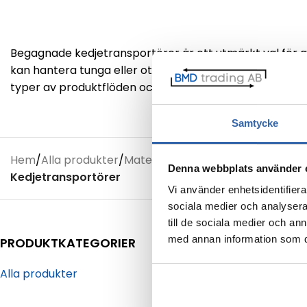
Begagnade kedjetransportörer är ett utmärkt val för at
kan hantera tunga eller otympliga laster över längre s
typer av produktflöden och arbetsmiljöer.
Samtycke
Hem
/
Alla produkter
/
Materialhantering
/
Denna webbplats använder 
Kedjetransportörer
Vi använder enhetsidentifierar
sociala medier och analysera 
till de sociala medier och a
med annan information som du 
PRODUKTKATEGORIER
Alla produkter
Kedjetransp
Kedjetranspo