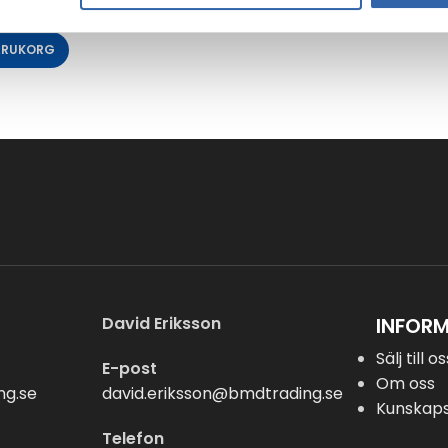
VARUKORG
David Eriksson
INFOR
Sälj till o
E-post
Om oss
ng.se
david.eriksson@bmdtrading.se
Kunskap
Telefon