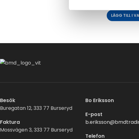
12000
kr
LÄGG TILL I 
Besök
Bo Eriksson
Buregatan 12, 333 77 Burseryd
E-post
Faktura
b.eriksson@bmdtradi
Mossvägen 3, 333 77 Burseryd
Telefon