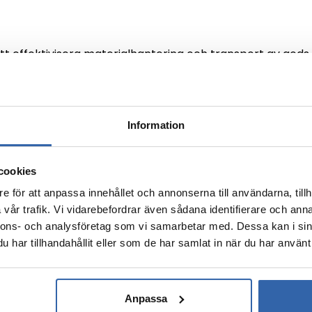
t effektivisera materialhantering och transport av gods
träckor. Hos BMD Trading hittar du begagnade kedjetransp
Information
cookies
e för att anpassa innehållet och annonserna till användarna, tillh
vår trafik. Vi vidarebefordrar även sådana identifierare och anna
nnons- och analysföretag som vi samarbetar med. Dessa kan i sin
har tillhandahållit eller som de har samlat in när du har använt 
ortör
Anpassa
rtörer