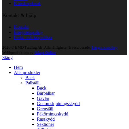
Kunskapsbank
Kontakt & hjälp
Kontakt
Integritetspolicy
Frakt- och köpvillkor
2026 © BMD Trading AB, Alla rättigheter är reserverade.
Integritetspolicy
Webbproduktion av
Adapt Online
.
Stäng
Hem
Alla produkter
Back
Pallställ
Back
Bärbalkar
Gavlar
Genomskjutningsskydd
Grenställ
Påkörningsskydd
Rasskydd
Sektioner