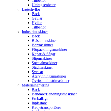
Tillbehör
Utdragsenheter
Lagerhyllor
Back
Gavlar
Hyllor
Tillbehör
Industrimaskiner
Back
Blästermaskiner
Borrmaskiner
Förpackningsmaskiner
Kapar & Sågar
Slipmaskiner
Specialmaskiner
Städmaskiner
Svetsar
Återvinningsmaskiner
Övriga industrimaskiner
Materialhantering
Back
Bandare/Bandningsmaskiner
Emballage
Inplastare
Kedjetransportörer