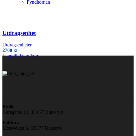
Fyndhörnan
Utdragsenhet
Utdragsenheter
2700
kr
Lägg till i varukorg
Besök
Buregatan 12, 333 77 Burseryd
Faktura
Mossvägen 3, 333 77 Burseryd