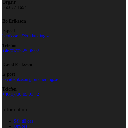
Org.nr
556677-1654
Bo Eriksson
E-post
b.eriksson@bmdtrading.se
Telefon
+46(0)703-25 06 92
David Eriksson
E-post
david.eriksson@bmdtrading.se
Telefon
+46(0)730-85 00 42
Information
Sälj till oss
Om oss