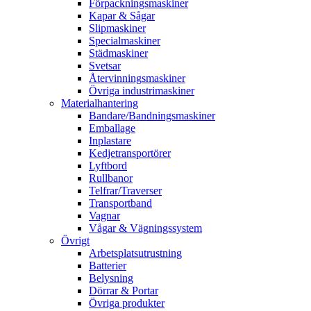
Förpackningsmaskiner
Kapar & Sågar
Slipmaskiner
Specialmaskiner
Städmaskiner
Svetsar
Återvinningsmaskiner
Övriga industrimaskiner
Materialhantering
Bandare/Bandningsmaskiner
Emballage
Inplastare
Kedjetransportörer
Lyftbord
Rullbanor
Telfrar/Traverser
Transportband
Vagnar
Vågar & Vägningssystem
Övrigt
Arbetsplatsutrustning
Batterier
Belysning
Dörrar & Portar
Övriga produkter