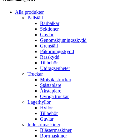
Alla produkter
Pallställ
Bärbalkar
Sektioner
Gavlar
Genomskjutningsskydd
Grenställ
Påkörningsskydd
Rasskydd
Tillbehör
Utdragsenheter
Truckar
Motviktstruckar
Ståstaplare
Åkstaplare
Övriga truckar
Lagerhyllor
Hyllor
Tillbehör
Gavlar
Industrimaskiner
Blästermaskiner
Borrmaskiner