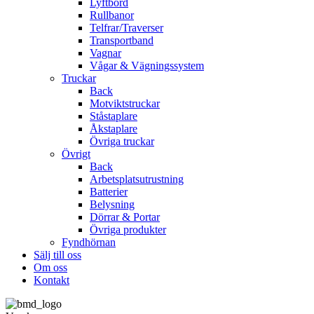
Lyftbord
Rullbanor
Telfrar/Traverser
Transportband
Vagnar
Vågar & Vägningssystem
Truckar
Back
Motviktstruckar
Ståstaplare
Åkstaplare
Övriga truckar
Övrigt
Back
Arbetsplatsutrustning
Batterier
Belysning
Dörrar & Portar
Övriga produkter
Fyndhörnan
Sälj till oss
Om oss
Kontakt